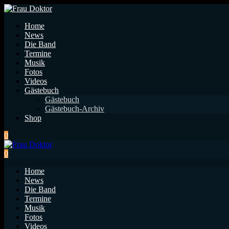
Home
News
Die Band
Termine
Musik
Fotos
Videos
Gästebuch
Gästebuch
Gästebuch-Archiv
Shop
0
0
Home
News
Die Band
Termine
Musik
Fotos
Videos