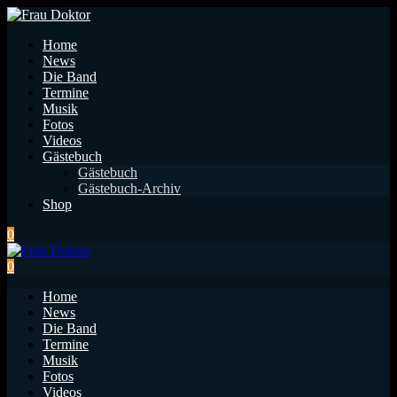
Home
News
Die Band
Termine
Musik
Fotos
Videos
Gästebuch
Gästebuch
Gästebuch-Archiv
Shop
0
0
Home
News
Die Band
Termine
Musik
Fotos
Videos