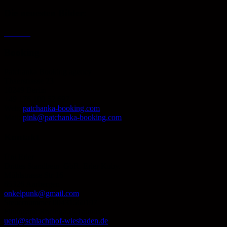
Die neuesten Bilder:
Booking
Patchanka Booking agency
Thaerstrasse 23
10249 Berlin
+49 176 100 52 697
Web:
patchanka-booking.com
Mail:
pink@patchanka-booking.com
Kontakt
Üni Erler
Drittes Standbein GbR. Erler Kuby.
Mühlstrasse Str 16
65326 Aarbergen
onkelpunk@gmail.com
Steuernummer 00431560197
Finanzamt Rheingau - Taunus
ueni@schlachthof-wiesbaden.de