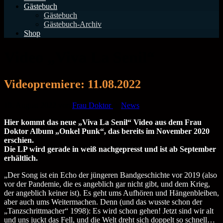
Gästebuch
Gästebuch
Gästebuch-Archiv
Shop
Video „Viva La Senil“
Videopremiere: 11.08.2022
10. August 2022
von
Frau Doktor
in
News
Hier kommt das neue „Viva La Senil“ Video aus dem Frau
Doktor Album „Onkel Punk“, das bereits im November 2020
erschien.
Die LP wird gerade in weiß nachgepresst und ist ab September
erhältlich.
„Der Song ist ein Echo der jüngeren Bandgeschichte vor 2019 (also
vor der Pandemie, die es angeblich gar nicht gibt, und dem Krieg,
der angeblich keiner ist). Es geht ums Aufhören und Hängenbleiben,
aber auch ums Weitermachen. Denn (und das wusste schon der
„Tanzschrittmacher“ 1998): Es wird schon gehen! Jetzt sind wir alt
und uns juckt das Fell, und die Welt dreht sich doppelt so schnell…