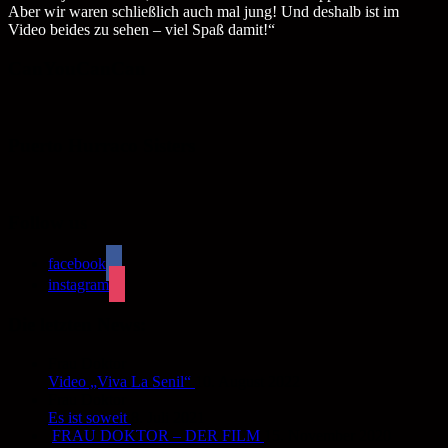
Aber wir waren schließlich auch mal jung! Und deshalb ist im
Video beides zu sehen – viel Spaß damit!“
CanYouCanCan
Puerto Hurraco Sisters
Follow us
facebook
instagram
Die letzten News:
Frau Doktor
Video „Viva La Senil“
10. August 2022
Frau Doktor
Es ist soweit
8. Juli 2021
FRAU DOKTOR – DER FILM
15. November 2020