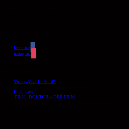
Puerto Hurraco Sisters
Follow us
facebook
instagram
Die letzten News:
Frau Doktor
Video „Viva La Senil“
10. August 2022
Frau Doktor
Es ist soweit
8. Juli 2021
FRAU DOKTOR – DER FILM
15. November 2020
Die neuesten Bilder: