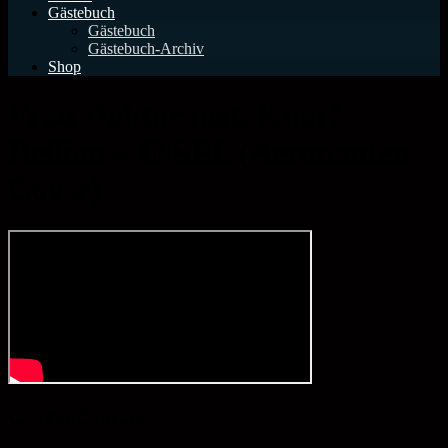
Gästebuch
Gästebuch
Gästebuch-Archiv
Shop
Frau Doktor feat. Knarf
Rellöm – INSEL (Aeronauten
Cover)
';
CanYouCanCan