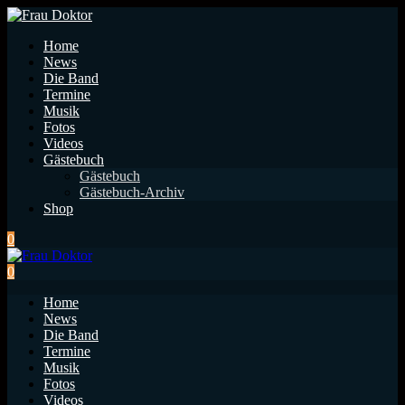
Home
News
Die Band
Termine
Musik
Fotos
Videos
Gästebuch
Gästebuch
Gästebuch-Archiv
Shop
0
0
Home
News
Die Band
Termine
Musik
Fotos
Videos