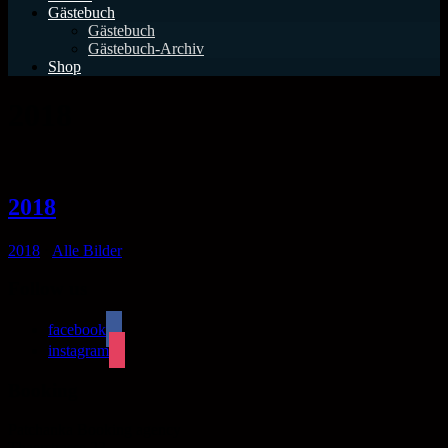
Gästebuch
Gästebuch
Gästebuch-Archiv
Shop
2018
2018
2018
⋅
Alle Bilder
Follow us
facebook
instagram
Booking
Patchanka Booking agency
Thaerstrasse 23