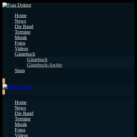
Home
News
Die Band
Termine
Musik
Fotos
Videos
Gästebuch
Gästebuch
Gästebuch-Archiv
Shop
0
0
Home
News
Die Band
Termine
Musik
Fotos
Videos